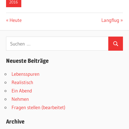
2016
Beitragsnavigation
Vorheriger
Nächster
Heute
Langflug
Beitrag:
Beitrag:
Suchen
Suchen
nach:
Neueste Beiträge
Lebensspuren
Realistisch
Ein Abend
Nehmen
Fragen stellen (bearbeitet)
Archive