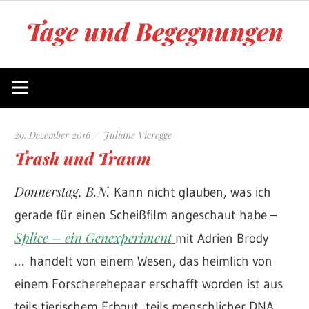
Zum
Tage und Begegnungen
Inhalt
springen
Blog
von
Juliane
Vieregge
29. Dezember 2016
Juliane Vieregge
Trash und Traum
Donnerstag, B.N.
Kann nicht glauben, was ich
gerade für einen Scheißfilm angeschaut habe –
Splice – ein Genexperiment
mit Adrien Brody
… handelt von einem Wesen, das heimlich von
einem Forscherehepaar erschafft worden ist aus
teils tierischem Erbgut, teils menschlicher DNA,