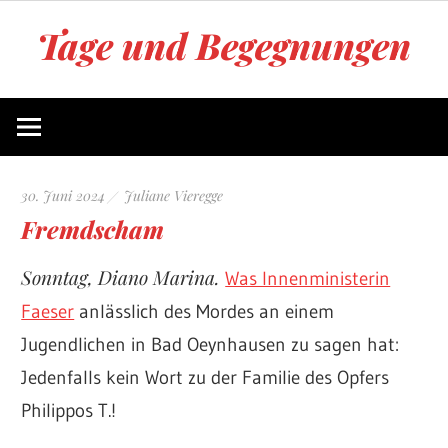
Zum
Tage und Begegnungen
Inhalt
springen
Blog
von
Juliane
Vieregge
30. Juni 2024
Juliane Vieregge
Fremdscham
Sonntag, Diano Marina.
Was Innenministerin
Faeser
anlässlich des Mordes an einem
Jugendlichen in Bad Oeynhausen zu sagen hat:
Jedenfalls kein Wort zu der Familie des Opfers
Philippos T.!