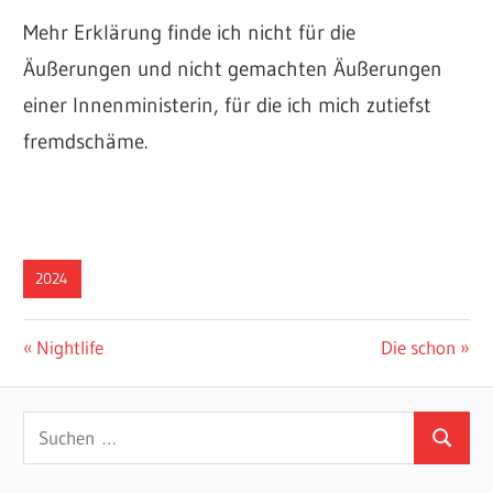
Mehr Erklärung finde ich nicht für die
Äußerungen und nicht gemachten Äußerungen
einer Innenministerin, für die ich mich zutiefst
fremdschäme.
2024
Beitragsnavigation
Vorheriger
Nächster
Nightlife
Die schon
Beitrag:
Beitrag:
Suchen
Suchen
nach: