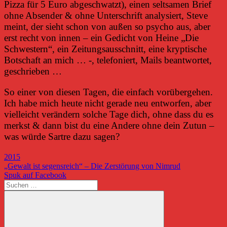
Pizza für 5 Euro abgeschwatzt), einen seltsamen Brief
ohne Absender & ohne Unterschrift analysiert, Steve
meint, der sieht schon von außen so psycho aus, aber
erst recht von innen – ein Gedicht von Heine „Die
Schwestern“, ein Zeitungsausschnitt, eine kryptische
Botschaft an mich … -, telefoniert, Mails beantwortet,
geschrieben …
So einer von diesen Tagen, die einfach vorübergehen.
Ich habe mich heute nicht gerade neu entworfen, aber
vielleicht verändern solche Tage dich, ohne dass du es
merkst & dann bist du eine Andere ohne dein Zutun –
was würde Sartre dazu sagen?
2015
Beitragsnavigation
Vorheriger
„Gewalt ist segensreich“ – Die Zerstörung von Nimrud
Beitrag:
Nächster
Spuk auf Facebook
Beitrag:
Suchen
nach: