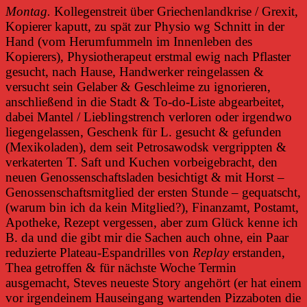
Montag.
Kollegenstreit über Griechenlandkrise / Grexit,
Kopierer kaputt, zu spät zur Physio wg Schnitt in der
Hand (vom Herumfummeln im Innenleben des
Kopierers), Physiotherapeut erstmal ewig nach Pflaster
gesucht, nach Hause, Handwerker reingelassen &
versucht sein Gelaber & Geschleime zu ignorieren,
anschließend in die Stadt & To-do-Liste abgearbeitet,
dabei Mantel / Lieblingstrench verloren oder irgendwo
liegengelassen, Geschenk für L. gesucht & gefunden
(Mexikoladen), dem seit Petrosawodsk vergrippten &
verkaterten T. Saft und Kuchen vorbeigebracht, den
neuen Genossenschaftsladen besichtigt & mit Horst –
Genossenschaftsmitglied der ersten Stunde – gequatscht,
(warum bin ich da kein Mitglied?), Finanzamt, Postamt,
Apotheke, Rezept vergessen, aber zum Glück kenne ich
B. da und die gibt mir die Sachen auch ohne, ein Paar
reduzierte Plateau-Espandrilles von
Replay
erstanden,
Thea getroffen & für nächste Woche Termin
ausgemacht, Steves neueste Story angehört (er hat einem
vor irgendeinem Hauseingang wartenden Pizzaboten die