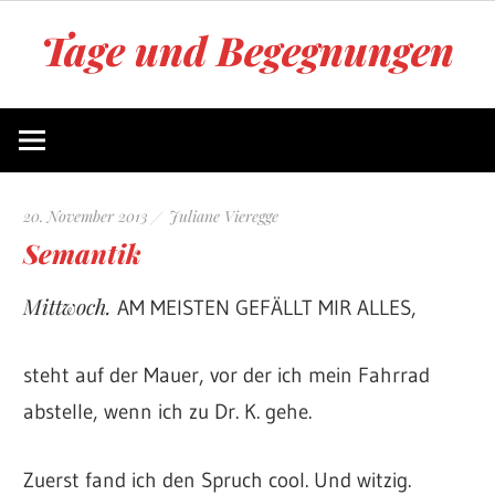
Zum
Tage und Begegnungen
Inhalt
springen
Blog
von
Juliane
Vieregge
20. November 2013
Juliane Vieregge
Semantik
Mittwoch.
AM MEISTEN GEFÄLLT MIR ALLES,
steht auf der Mauer, vor der ich mein Fahrrad
abstelle, wenn ich zu Dr. K. gehe.
Zuerst fand ich den Spruch cool. Und witzig.