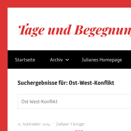
Zum
Inhalt
Tage und Begegnu
springen
Blog
von
Startseite
Archiv
Julianes Homepage
Juliane
Vieregge
Suchergebnisse für:
Ost-West-Konflikt
Suchen
nach:
11. September 2014
Juliane Vieregge