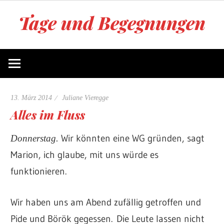
Zum
Tage und Begegnungen
Inhalt
springen
Blog
von
Juliane
Vieregge
13. März 2014
Juliane Vieregge
Alles im Fluss
Wir könnten eine WG gründen, sagt
Donnerstag.
Marion, ich glaube, mit uns würde es
funktionieren.
Wir haben uns am Abend zufällig getroffen und
Pide und Börök gegessen. Die Leute lassen nicht