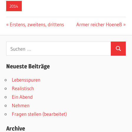
2014
Beitragsnavigation
Vorheriger
Nächster
Erstens, zweitens, drittens
Armer reicher Hoeneß
Beitrag:
Beitrag:
Suchen
Suchen
nach:
Neueste Beiträge
Lebensspuren
Realistisch
Ein Abend
Nehmen
Fragen stellen (bearbeitet)
Archive