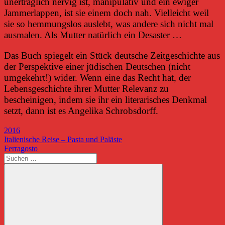
unerträglich nervig ist, manipulativ und ein ewiger
Jammerlappen, ist sie einem doch nah. Vielleicht weil
sie so hemmungslos auslebt, was andere sich nicht mal
ausmalen. Als Mutter natürlich ein Desaster …
Das Buch spiegelt ein Stück deutsche Zeitgeschichte aus
der Perspektive einer jüdischen Deutschen (nicht
umgekehrt!) wider. Wenn eine das Recht hat, der
Lebensgeschichte ihrer Mutter Relevanz zu
bescheinigen, indem sie ihr ein literarisches Denkmal
setzt, dann ist es Angelika Schrobsdorff.
2016
Beitragsnavigation
Vorheriger
Italienische Reise – Pasta und Paläste
Beitrag:
Nächster
Ferragosto
Beitrag:
Suchen
nach: