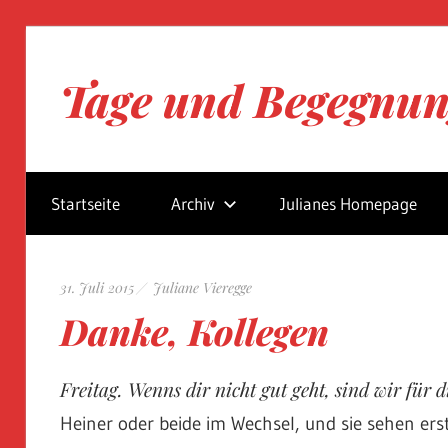
Zum
Inhalt
Tage und Begegnu
springen
Blog
von
Startseite
Archiv
Julianes Homepage
Juliane
Vieregge
31. Juli 2015
Juliane Vieregge
Danke, Kollegen
Freitag. Wenns dir nicht gut geht, sind wir für di
Heiner oder beide im Wechsel, und sie sehen er