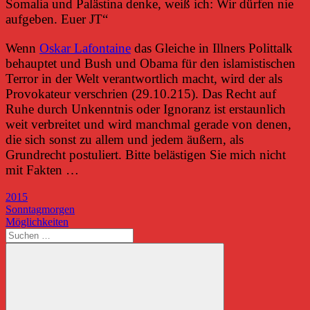
Somalia und Palästina denke, weiß ich: Wir dürfen nie
aufgeben. Euer JT“
Wenn
Oskar Lafontaine
das Gleiche in Illners Polittalk
behauptet und Bush und Obama für den islamistischen
Terror in der Welt verantwortlich macht, wird der als
Provokateur verschrien (29.10.215). Das Recht auf
Ruhe durch Unkenntnis oder Ignoranz ist erstaunlich
weit verbreitet und wird manchmal gerade von denen,
die sich sonst zu allem und jedem äußern, als
Grundrecht postuliert. Bitte belästigen Sie mich nicht
mit Fakten …
2015
Beitragsnavigation
Vorheriger
Sonntagmorgen
Beitrag:
Nächster
Möglichkeiten
Beitrag:
Suchen
nach: