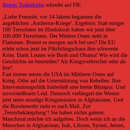
Jürgen Todenhöfer
schreibt auf FB:
„Liebe Freunde, vor 14 Jahren begannen die
angeblichen ‚Antiterror-Kriege‘. Ergebnis: Statt einiger
100 Terroristen im Hindukush haben wir jetzt über
100.000 Ter
roristen. Der Mittlere Osten steht in
Flammen. Brennt es morgen auch bei uns? Die EU
erlebt schon jetzt im Flüchtlingschaos ihre schwerste
Krise. Dank Leuten wie Bush und Obama! Wie wird die
Geschichte sie beurteilen? Als Kriegsverbrecher oder als
Irre?
Fast immer setzen die USA im Mittleren Osten auf
Krieg. Oder auf die Unterstützung von Rebellen. Ihre
Interventionspolitik hinterließ eine breite Blutspur. Und
unvorstellbares Leid. Dennoch verlängert der Westen
jetzt seine unselige Kriegsmission in Afghanistan. Und
die Bundeswehr zieht es nach Mali. Zur
‚Terrorbekämpfung‘! Sie haben nichts gelernt.
Manchmal möchte ich aufgeben. Doch wenn ich an die
Menschen in Afghanistan, Irak, Libyen, Syrien, Jemen,