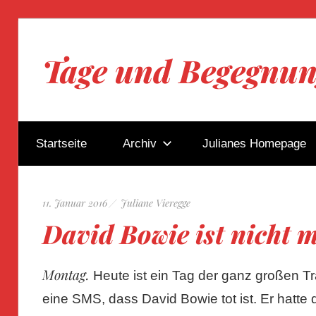
Zum
Inhalt
Tage und Begegnu
springen
Blog
von
Startseite
Archiv
Julianes Homepage
Juliane
Vieregge
11. Januar 2016
Juliane Vieregge
David Bowie ist nicht m
Montag.
Heute ist ein Tag der ganz großen Tr
eine SMS, dass David Bowie tot ist. Er hatte