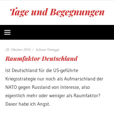
Zum
Tage und Begegnungen
Inhalt
springen
Blog
von
Juliane
Vieregge
28. Oktober 2016
Juliane Vieregge
Raumfaktor Deutschland
Ist Deutschland für die US-geführte
Kriegsstrategie nur noch als Aufmarschland der
NATO gegen Russland von Interesse, also
eigentlich mehr oder weniger als Raumfaktor?
Davor habe ich Angst.