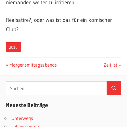
niemanden weiter zu irritieren.
Realsatire?, oder was ist das für ein komischer
Club?
2016
Beitragsnavigation
Vorheriger
Nächster
Morgensmittagsabends
Zeit ist
Beitrag:
Beitrag:
Suchen
Suchen
nach:
Neueste Beiträge
Unterwegs
Lebensspuren