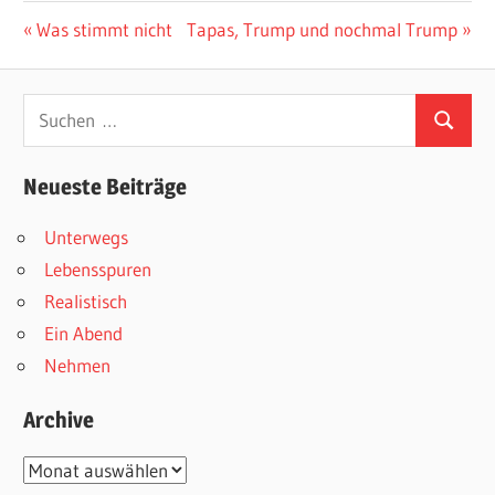
Beitragsnavigation
Vorheriger
Nächster
Was stimmt nicht
Tapas, Trump und nochmal Trump
Beitrag:
Beitrag:
Suchen
Suchen
nach:
Neueste Beiträge
Unterwegs
Lebensspuren
Realistisch
Ein Abend
Nehmen
Archive
Archive