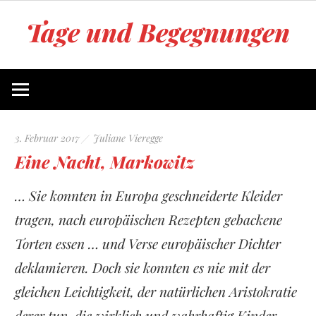
Zum
Tage und Begegnungen
Inhalt
springen
Blog
von
Juliane
Vieregge
3. Februar 2017
Juliane Vieregge
Eine Nacht, Markowitz
… Sie konnten in Europa geschneiderte Kleider
tragen, nach europäischen Rezepten gebackene
Torten essen … und Verse europäischer Dichter
deklamieren. Doch sie konnten es nie mit der
gleichen Leichtigkeit, der natürlichen Aristokratie
derer tun, die wirklich und wahrhaftig Kinder