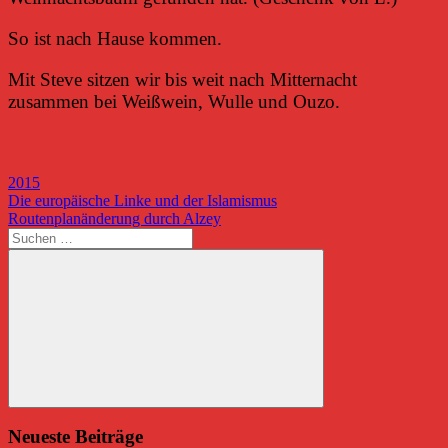
So ist nach Hause kommen.
Mit Steve sitzen wir bis weit nach Mitternacht
zusammen bei Weißwein, Wulle und Ouzo.
2015
Beitragsnavigation
Vorheriger
Die europäische Linke und der Islamismus
Beitrag:
Nächster
Routenplanänderung durch Alzey
Beitrag:
Suchen
nach:
Suchen
Neueste Beiträge