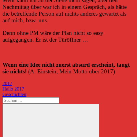
Mehr kann ich an der Stelle nicht sagen, aber den
Nachmittag über war ich in einem Gespräch, als hätte
die betreffende Person auf nichts anderes gewartet als
auf mich, bzw. uns.
Denn ohne PM wäre der Plan nicht so easy
aufgegangen. Er ist der Türöffner …
Wenn eine Idee nicht zuerst absurd erscheint, taugt
sie nichts!
(A. Einstein, Mein Motto über 2017)
2017
Beitragsnavigation
Vorheriger
Hallo 2017
Beitrag:
Nächster
Geschichten
Beitrag:
Suchen
nach: