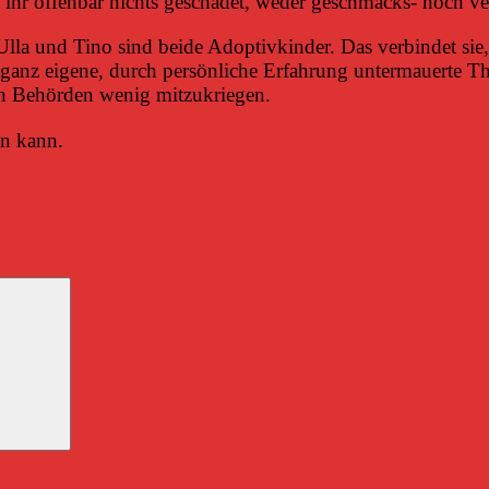
t ihr offenbar nichts geschadet, weder geschmacks- noch v
lla und Tino sind beide Adoptivkinder. Das verbindet sie,
e ganz eigene, durch persönliche Erfahrung untermauerte T
n Behörden wenig mitzukriegen.
en kann.