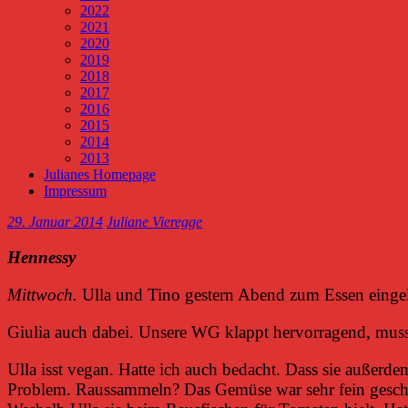
2022
2021
2020
2019
2018
2017
2016
2015
2014
2013
Julianes Homepage
Impressum
29. Januar 2014
Juliane Vieregge
Hennessy
Mittwoch.
Ulla und Tino gestern Abend zum Essen eingel
Giulia auch dabei. Unsere WG klappt hervorragend, muss
Ulla isst vegan. Hatte ich auch bedacht. Dass sie außerde
Problem. Raussammeln? Das Gemüse war sehr fein geschnitt