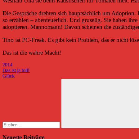
Weshalb Ulla sie beim Rausfischen für Tomaten hielt. Ha
Die Gespräche drehten sich hauptsächlich um Adoption. U
so erzählen – abenteuerlich. Und gruselig. Sie haben ihr
adoptieren. Mannomann! Davon scheinen die zuständige
Tino ist PC-Freak. Es gibt kein Problem, das er nicht lös
Das ist die wahre Macht!
2014
Beitragsnavigation
Vorheriger
Das ist ja toll!
Beitrag:
Nächster
Glück
Beitrag:
Suchen
nach:
Suchen
Neueste Beiträge