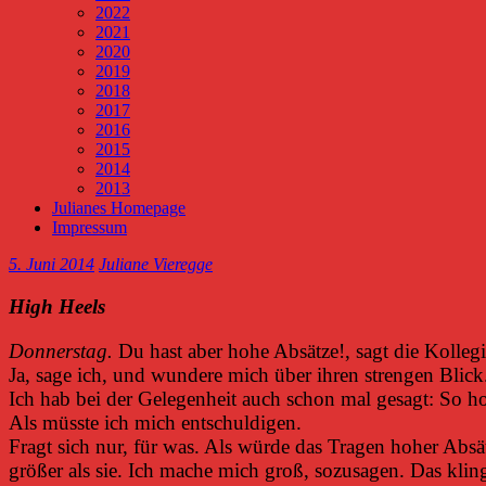
2022
2021
2020
2019
2018
2017
2016
2015
2014
2013
Julianes Homepage
Impressum
5. Juni 2014
Juliane Vieregge
High Heels
Donnerstag.
Du hast aber hohe Absätze!, sagt die Kolleg
Ja, sage ich, und wundere mich über ihren strengen Blick
Ich hab bei der Gelegenheit auch schon mal gesagt: So hoc
Als müsste ich mich entschuldigen.
Fragt sich nur, für was. Als würde das Tragen hoher Absätz
größer als sie. Ich mache mich groß, sozusagen. Das kli