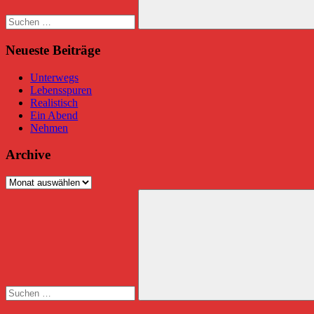
Suchen
Neueste Beiträge
Unterwegs
Lebensspuren
Realistisch
Ein Abend
Nehmen
Archive
Archive
Suchen
nach:
Suchen