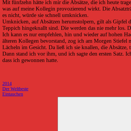
Mit fünfzehn hätte ich mir die Absätze, die ich heute trage
was auf meine Kollegin provozierend wirkt. Die Absatzträge
es nicht, würde sie schnell umknicken.
Umknicken, auf Absätzen herumstolpern, gilt als Gipfel d
Teppich hingeknallt sind. Die werden das nie mehr los. Di
Ich kann es nur empfehlen, hin und wieder auf hohen Hack
älteren Kollegen bevorstand, zog ich am Morgen Stiefel 
Lächeln im Gesicht. Da ließ ich sie knallen, die Absätze
Dann stand ich vor ihm, und ich sagte den ersten Satz. Ic
dass ich gewonnen hatte.
2014
Beitragsnavigation
Vorheriger
Der Weltbeste
Beitrag:
Nächster
Eintauchen
Beitrag:
Suchen
nach: