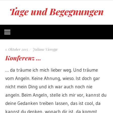
Zum
Tage und Begegnungen
Inhalt
springen
Blog
von
Juliane
Vieregge
1. Oktober 2015
Juliane Vieregge
Konferenz …
… da träume ich mich lieber weg. Und träume
vom Angeln. Keine Ahnung, wieso. Ist doch gar
nicht mein Ding und ich war auch noch nie
angeln. Beim Angeln, stelle ich mir vor, kannst du
deine Gedanken treiben lassen, das ist cool, da
kannst du denken, wonach dir ist, da kommt