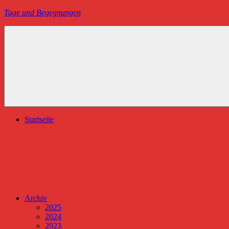
Zum
Tage und Begegnungen
Inhalt
springen
Blog
von
Juliane
Vieregge
Startseite
Archiv
2025
2024
2023