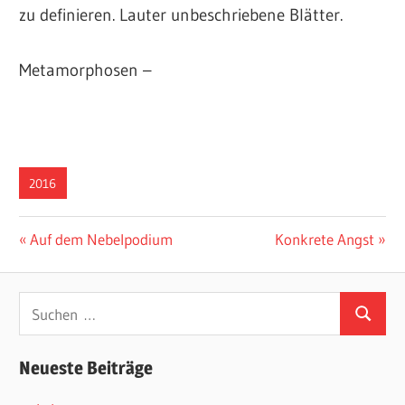
zu definieren. Lauter unbeschriebene Blätter.
Metamorphosen –
2016
Beitragsnavigation
Vorheriger
Nächster
Auf dem Nebelpodium
Konkrete Angst
Beitrag:
Beitrag:
Suchen
Suchen
nach:
Neueste Beiträge