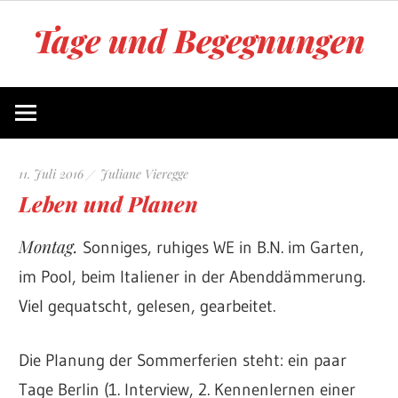
Zum
Tage und Begegnungen
Inhalt
springen
Blog
von
Juliane
Vieregge
11. Juli 2016
Juliane Vieregge
Leben und Planen
Montag.
Sonniges, ruhiges WE in B.N. im Garten,
im Pool, beim Italiener in der Abenddämmerung.
Viel gequatscht, gelesen, gearbeitet.
Die Planung der Sommerferien steht: ein paar
Tage Berlin (1. Interview, 2. Kennenlernen einer