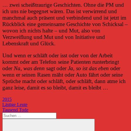
… zwei scheißtraurige Geschichten. Ohne die PM und
ich uns nie begegnet wären. Das ist verwirrend und
manchmal auch präsent und verbindend und ist jetzt im
Rückblick eine gemeinsame Geschichte von Schicksal –
wovon ich nichts halte – und Mut, also von
Verzweiflung und Mut und von Initiative und
Lebenskraft und Glück.
Und wenn er schläft oder isst oder von der Arbeit
kommt oder am Telefon seine Patienten runterbringt
oder
Na, was denn
sagt oder
Ja, so ist das eben
oder
wenn er seinen Rasen mäht oder Auto fährt oder seine
Sprüche macht oder schläft, oder schläft, dann atme ich
ganz leise, damit es so bleibt, damit es bleibt …
2015
Beitragsnavigation
Vorheriger
Lästige Leute
Beitrag:
Nächster
Tausend Tode
Beitrag:
Suchen
nach: