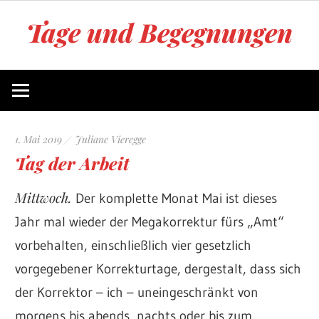
Zum
Tage und Begegnungen
Inhalt
springen
Blog
von
Juliane
Vieregge
1. Mai 2019
Juliane Vieregge
Tag der Arbeit
Mittwoch.
Der komplette Monat Mai ist dieses
Jahr mal wieder der Megakorrektur fürs „Amt“
vorbehalten, einschließlich vier gesetzlich
vorgegebener Korrekturtage, dergestalt, dass sich
der Korrektor – ich – uneingeschränkt von
morgens bis abends, nachts oder bis zum