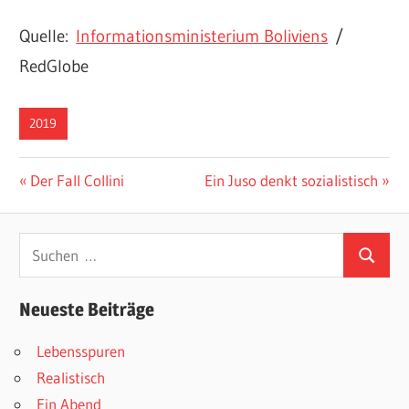
Quelle:
Informationsministerium Boliviens
/
RedGlobe
2019
Beitragsnavigation
Vorheriger
Nächster
Der Fall Collini
Ein Juso denkt sozialistisch
Beitrag:
Beitrag:
Suchen
Suchen
nach:
Neueste Beiträge
Lebensspuren
Realistisch
Ein Abend