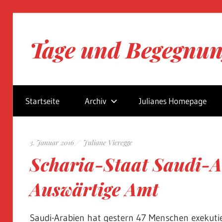
Zum
Inhalt
Tage und Begegnu
springen
Blog
von
Startseite
Archiv
Julianes Homepage
Juliane
Vieregge
3. Januar 2016
Juliane Vieregge
Scharia-Staat Saudi-A
Auswärtige Amt
Saudi-Arabien hat gestern 47 Menschen exekutiert