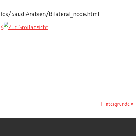
fos/SaudiArabien/Bilateral_node.html
Nächster
Hintergründe
Beitrag: