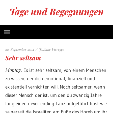
Zum
Tage und Begegnungen
Inhalt
springen
Blog
von
Juliane
Vieregge
22. September 2014
Juliane Vieregge
Sehr seltsam
Montag.
Es ist sehr seltsam, von einem Menschen
zu wissen, der dich emotional, finanziell und
existentiell vernichten will. Noch seltsamer, wenn
dieser Mensch der ist, um den du zwanzig Jahre
lang einen never ending Tanz aufgeführt hast wie
seinerzeit die Israeliten am Fuße des Horeb um ihr