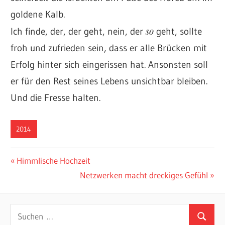
goldene Kalb.
so
Ich finde, der, der geht, nein, der
geht, sollte
froh und zufrieden sein, dass er alle Brücken mit
Erfolg hinter sich eingerissen hat. Ansonsten soll
er für den Rest seines Lebens unsichtbar bleiben.
Und die Fresse halten.
2014
Beitragsnavigation
Vorheriger
Himmlische Hochzeit
Beitrag:
Nächster
Netzwerken macht dreckiges Gefühl
Beitrag:
Suchen
Suchen