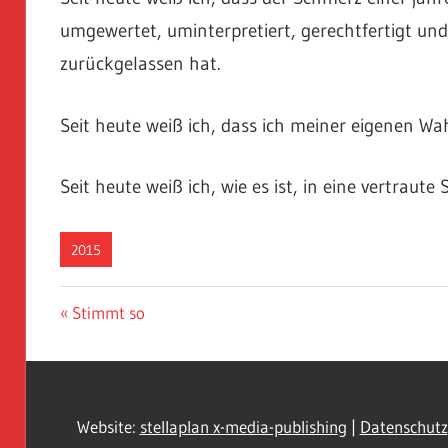
umgewertet, uminterpretiert, gerechtfertigt und
zurückgelassen hat.
Seit heute weiß ich, dass ich meiner eigenen 
Seit heute weiß ich, wie es ist, in eine vertraut
2015
Beitragsnavigation
Vorheriger
Stimmt so
Beitrag:
Website:
stellaplan x-media-publishing
|
Datenschutz