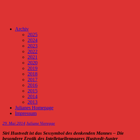
Archiv
2025
2024
2023
2022
2021
2020
2019
2018
2017
2016
2015
2014
2013
Julianes Homepage
Impressum
29. Mai 2014
Juliane Vieregge
Siri Hustvedt ist das Sexsymbol des denkenden Mannes – Die
besondere Erotik des Intelletuellenpaares Hustvedt-Auster