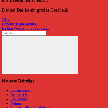
uns LeserInnen zu teilen.
Danke! Das ist ein großes Geschenk.
2014
Beitragsnavigation
Vorheriger
Loneliness am Montag
Beitrag:
Nächster
Bettina Wegner und Joan Baez
Beitrag:
Suchen
nach:
Suchen
Neueste Beiträge
Lebensspuren
Realistisch
Ein Abend
Nehmen
Fragen stellen (bearbeitet)