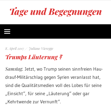
Zum
Tage und Begegnungen
Inhalt
springen
Blog
von
Juliane
Vieregge
8. April 2017
Juliane Vieregge
Trumps Läuterung ?
Samstag.
Jetzt, wo Trump seinen sinnfreien Hau-
drauf-Militärschlag gegen Syrien veranlasst hat,
sind die Qualitätsmedien voll des Lobes für seine
„Einsicht“, für seine „Läuterung“ oder gar
„Kehrtwende zur Vernunft“.