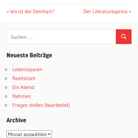
Beitragsnavigation
Vorheriger
Nächster
Wo ist der Deinhart?
Der Literaturexpress
Beitrag:
Beitrag:
Suchen
Suchen
nach:
Neueste Beiträge
Lebensspuren
Realistisch
Ein Abend
Nehmen
Fragen stellen (bearbeitet)
Archive
Archive