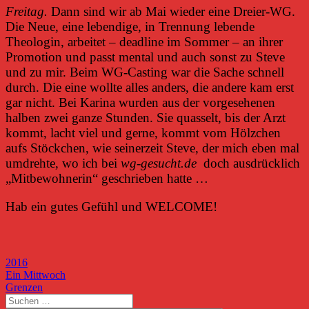
Freitag.
Dann sind wir ab Mai wieder eine Dreier-WG.
Die Neue, eine lebendige, in Trennung lebende
Theologin, arbeitet – deadline im Sommer – an ihrer
Promotion und passt mental und auch sonst zu Steve
und zu mir. Beim WG-Casting war die Sache schnell
durch. Die eine wollte alles anders, die andere kam erst
gar nicht. Bei Karina wurden aus der vorgesehenen
halben zwei ganze Stunden. Sie quasselt, bis der Arzt
kommt, lacht viel und gerne, kommt vom Hölzchen
aufs Stöckchen, wie seinerzeit Steve, der mich eben mal
umdrehte, wo ich bei
wg-gesucht.de
doch ausdrücklich
„Mitbewohnerin“ geschrieben hatte …
Hab ein gutes Gefühl und WELCOME!
2016
Beitragsnavigation
Vorheriger
Ein Mittwoch
Beitrag:
Nächster
Grenzen
Beitrag:
Suchen