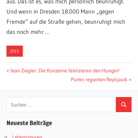
aus. Das ist es, was mich persönlich beunruhigt.
Und wenn in Dresden 18.000 Mann „gegen
Fremde“ auf die Straße gehen, beunruhigt mich
das noch mehr …
2015
Beitragsnavigation
Vorheriger
Jean Ziegler: Die Konzerne fabrizieren den Hunger!
Beitrag:
Nächster
Punks regierten Reykjavik
Beitrag:
Suchen
Suchen
nach:
Neueste Beiträge
Lebensspuren