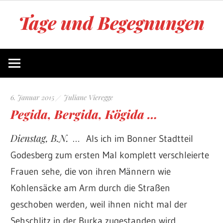
Zum
Tage und Begegnungen
Inhalt
springen
Blog
von
Juliane
Vieregge
6. Januar 2015
Juliane Vieregge
Pegida, Bergida, Kögida …
Dienstag, B.N.
… Als ich im Bonner Stadtteil
Godesberg zum ersten Mal komplett verschleierte
Frauen sehe, die von ihren Männern wie
Kohlensäcke am Arm durch die Straßen
geschoben werden, weil ihnen nicht mal der
Sehschlitz in der Burka zugestanden wird,