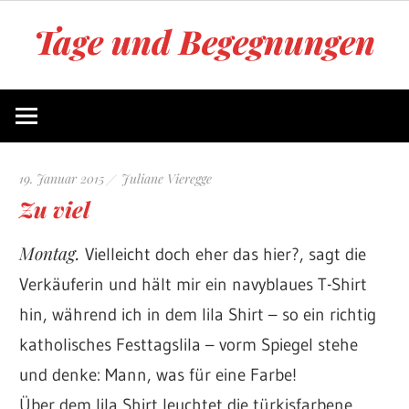
Zum
Tage und Begegnungen
Inhalt
springen
Blog
von
Juliane
Vieregge
19. Januar 2015
Juliane Vieregge
Zu viel
Montag.
Vielleicht doch eher das hier?, sagt die
Verkäuferin und hält mir ein navyblaues T-Shirt
hin, während ich in dem lila Shirt – so ein richtig
katholisches Festtagslila – vorm Spiegel stehe
und denke: Mann, was für eine Farbe!
Über dem lila Shirt leuchtet die türkisfarbene