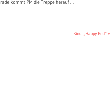
gerade kommt PM die Treppe herauf …
Nächster
Kino: „Happy End“
Beitrag: