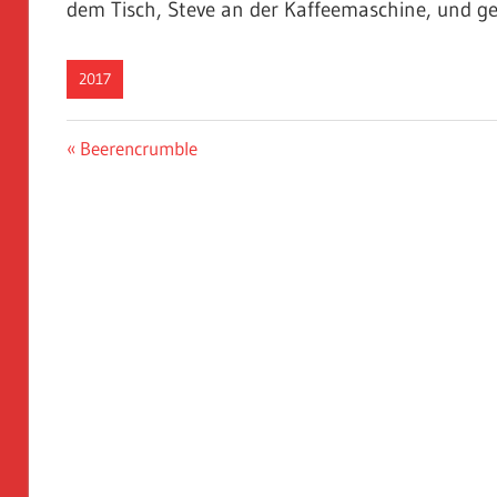
dem Tisch, Steve an der Kaffeemaschine, und 
2017
Beitragsnavigation
Vorheriger
Beerencrumble
Beitrag: