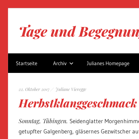
Zum
Inhalt
Tage und Begegnu
springen
Blog
von
Startseite
Archiv
Julianes Homepage
Juliane
Vieregge
22. Oktober 2017
Juliane Vieregge
Herbstklanggeschmack
Sonntag, Tübingen.
Seidenglatter Morgenhimme
getupfter Galgenberg, gläsernes Gezwitscher au