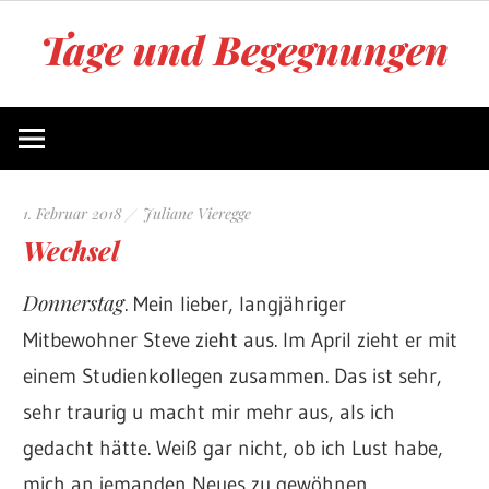
Zum
Tage und Begegnungen
Inhalt
springen
Blog
von
Juliane
Vieregge
1. Februar 2018
Juliane Vieregge
Wechsel
Donnerstag
. Mein lieber, langjähriger
Mitbewohner Steve zieht aus. Im April zieht er mit
einem Studienkollegen zusammen. Das ist sehr,
sehr traurig u macht mir mehr aus, als ich
gedacht hätte. Weiß gar nicht, ob ich Lust habe,
mich an jemanden Neues zu gewöhnen.