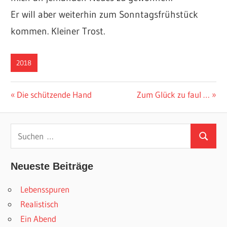
Er will aber weiterhin zum Sonntagsfrühstück
kommen. Kleiner Trost.
2018
Beitragsnavigation
Vorheriger
Nächster
Die schützende Hand
Zum Glück zu faul …
Beitrag:
Beitrag:
Suchen
Suchen
nach:
Neueste Beiträge
Lebensspuren
Realistisch
Ein Abend