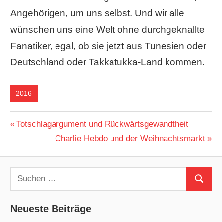
Angehörigen, um uns selbst. Und wir alle
wünschen uns eine Welt ohne durchgeknallte
Fanatiker, egal, ob sie jetzt aus Tunesien oder
Deutschland oder Takkatukka-Land kommen.
2016
Beitragsnavigation
Vorheriger
Totschlagargument und Rückwärtsgewandtheit
Beitrag:
Nächster
Charlie Hebdo und der Weihnachtsmarkt
Beitrag:
Suchen
Suchen
nach:
Neueste Beiträge