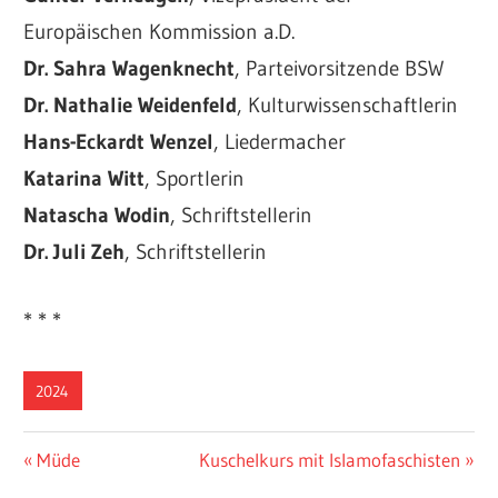
Europäischen Kommission a.D.
Dr. Sahra Wagenknecht
, Parteivorsitzende BSW
Dr. Nathalie Weidenfeld
, Kulturwissenschaftlerin
Hans-Eckardt Wenzel
, Liedermacher
Katarina Witt
, Sportlerin
Natascha Wodin
, Schriftstellerin
Dr. Juli Zeh
, Schriftstellerin
* * *
2024
Beitragsnavigation
Vorheriger
Nächster
Müde
Kuschelkurs mit Islamofaschisten
Beitrag:
Beitrag: