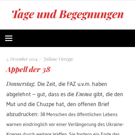
Zum
Tage und Begegnungen
Inhalt
springen
Blog
von
Juliane
Vieregge
5. Dezember 2024
Juliane Vieregge
Appell der 38
Donnerstag.
Die Zeit, die FAZ u.v.m. haben
Emma
abgelehnt – gut, dass es die
gibt, die den
Mut und die Chuzpe hat, den offenen Brief
abzudrucken:
38 Menschen des öffentlichen Lebens
warnen eindringlich vor einer Verlängerung des Ukraine-
Krieges durch weitere Waffen. Sie fordern ein Ende des