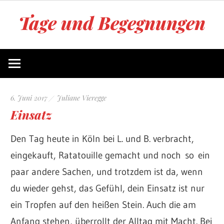
Zum
Tage und Begegnungen
Inhalt
springen
Blog
von
Juliane
Vieregge
6. Juni 2017
Juliane Vieregge
Einsatz
Den Tag heute in Köln bei L. und B. verbracht,
eingekauft, Ratatouille gemacht und noch so ein
paar andere Sachen, und trotzdem ist da, wenn
du wieder gehst, das Gefühl, dein Einsatz ist nur
ein Tropfen auf den heißen Stein. Auch die am
Anfang stehen, überrollt der Alltag mit Macht. Bei