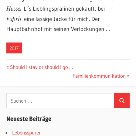
H
ussel
L.’s Lieblingspralinen gekauft, bei
Esprit
eine lässige Jacke für mich. Der
Hauptbahnhof mit seinen Verlockungen …
2017
Beitragsnavigation
Vorheriger
Should I stay or should I go …
Beitrag:
Nächster
Familienkommunikation
Beitrag:
Suchen
Suchen
nach:
Neueste Beiträge
Lebensspuren