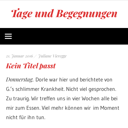
Zum
Tage und Begegnungen
Inhalt
springen
Blog
von
Juliane
Vieregge
21. Januar 2016
Juliane Vieregge
Kein Titel passt
Donnerstag.
Dorle war hier und berichtete von
G.’s schlimmer Krankheit. Nicht viel gesprochen.
Zu traurig. Wir treffen uns in vier Wochen alle bei
mir zum Essen. Viel mehr können wir im Moment
nicht für ihn tun.