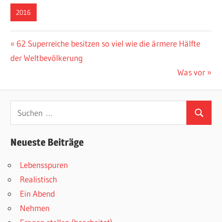
2016
Beitragsnavigation
Vorheriger
62 Superreiche besitzen so viel wie die ärmere Hälfte
Beitrag:
der Weltbevölkerung
Nächster
Was vor
Beitrag:
Suchen
Suchen
nach:
Neueste Beiträge
Lebensspuren
Realistisch
Ein Abend
Nehmen