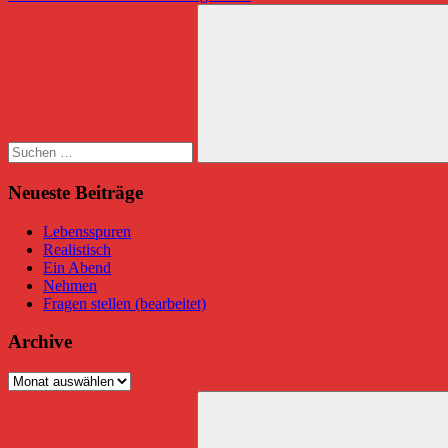
Beitrag:
Suchen
nach:
Suchen
Neueste Beiträge
Lebensspuren
Realistisch
Ein Abend
Nehmen
Fragen stellen (bearbeitet)
Archive
Archive
Suchen
nach: