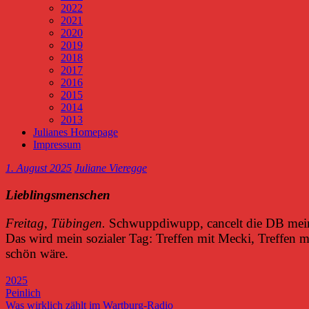
2022
2021
2020
2019
2018
2017
2016
2015
2014
2013
Julianes Homepage
Impressum
1. August 2025
Juliane Vieregge
Lieblingsmenschen
Freitag, Tübingen.
Schwuppdiwupp, cancelt die DB meine
Das wird mein sozialer Tag: Treffen mit Mecki, Treffen m
schön wäre.
2025
Beitragsnavigation
Vorheriger
Peinlich
Beitrag:
Nächster
Was wirklich zählt im Wartburg-Radio