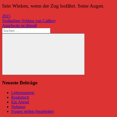
Sein Winken, wenn der Zug losfährt. Seine Augen.
2015
Beitragsnavigation
Vorheriger
Vorläufiger Schluss von Callboy
Beitrag:
Nächster
Auschwitz ist überall
Beitrag:
Suchen
nach:
Suchen
Neueste Beiträge
Lebensspuren
Realistisch
Ein Abend
Nehmen
Fragen stellen (bearbeitet)