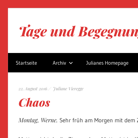
Zum
Inhalt
Tage und Begegnu
springen
Blog
von
Startseite
Archiv
Julianes Homepage
Juliane
Vieregge
22. August 2016
Juliane Vieregge
Chaos
Montag, Werne.
Sehr früh am Morgen mit dem Z