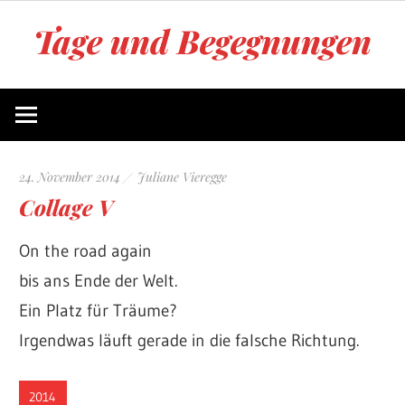
Zum
Tage und Begegnungen
Inhalt
springen
Blog
von
Juliane
Vieregge
24. November 2014
Juliane Vieregge
Collage V
On the road again
bis ans Ende der Welt.
Ein Platz für Träume?
Irgendwas läuft gerade in die falsche Richtung.
2014