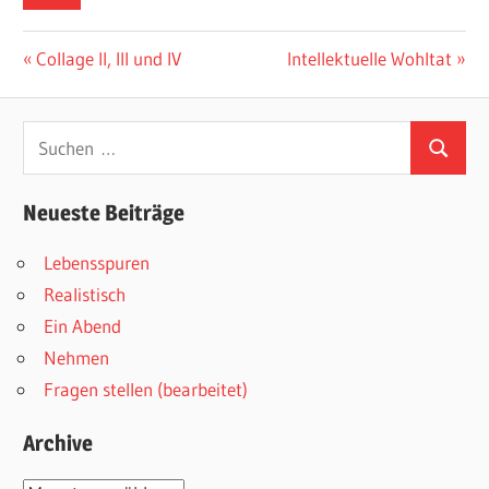
Beitragsnavigation
Vorheriger
Nächster
Collage II, III und IV
Intellektuelle Wohltat
Beitrag:
Beitrag:
Suchen
Suchen
nach:
Neueste Beiträge
Lebensspuren
Realistisch
Ein Abend
Nehmen
Fragen stellen (bearbeitet)
Archive