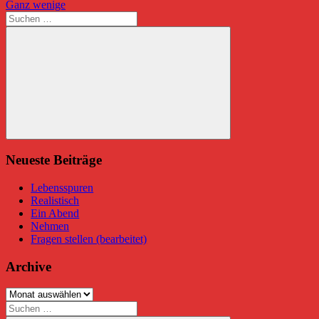
Beitrag:
Nächster
Ganz wenige
Beitrag:
Suchen
nach:
Suchen
Neueste Beiträge
Lebensspuren
Realistisch
Ein Abend
Nehmen
Fragen stellen (bearbeitet)
Archive
Archive
Suchen