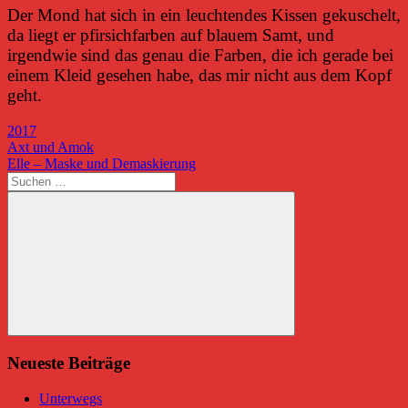
Der Mond hat sich in ein leuchtendes Kissen gekuschelt,
da liegt er pfirsichfarben auf blauem Samt, und
irgendwie sind das genau die Farben, die ich gerade bei
einem Kleid gesehen habe, das mir nicht aus dem Kopf
geht.
2017
Beitragsnavigation
Vorheriger
Axt und Amok
Beitrag:
Nächster
Elle – Maske und Demaskierung
Beitrag:
Suchen
nach:
Suchen
Neueste Beiträge
Unterwegs