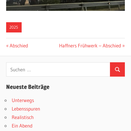
2025
Beitragsnavigation
Vorheriger
Nächster
Abschied
Haffners Frühwerk – Abschied
Beitrag:
Beitrag:
Suchen
Suchen
nach:
Neueste Beiträge
Unterwegs
Lebensspuren
Realistisch
Ein Abend