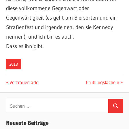
diese vollkommene Gegenwart oder
Gegenwärtigkeit (es geht um Biersorten und ein
Straßenfest und irgendeinen, den sie Kennedy
nennen), und ich bin es auch.
Dass es ihn gibt.
2018
Beitragsnavigation
Vorheriger
Nächster
Vertrauen ade!
Frühlingslächeln
Beitrag:
Beitrag:
Suchen
Suchen
nach:
Neueste Beiträge