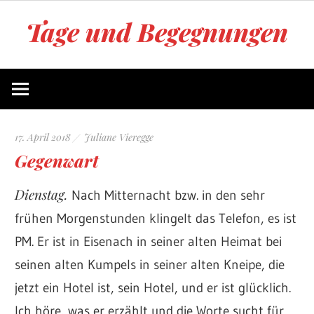
Zum
Tage und Begegnungen
Inhalt
springen
Blog
von
Juliane
Vieregge
17. April 2018
Juliane Vieregge
Gegenwart
Dienstag.
Nach Mitternacht bzw. in den sehr
frühen Morgenstunden klingelt das Telefon, es ist
PM. Er ist in Eisenach in seiner alten Heimat bei
seinen alten Kumpels in seiner alten Kneipe, die
jetzt ein Hotel ist, sein Hotel, und er ist glücklich.
Ich höre, was er erzählt und die Worte sucht für