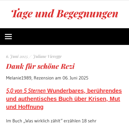
Zum
Tage und Begegnungen
Inhalt
springen
Blog
von
Juliane
Vieregge
6. Juni 2025
Juliane Vieregge
Dank für schöne Rezi
Melanie1989, Rezension am 06. Juni 2025
5,0 von 5 Sternen
Wunderbares, berührendes
und authentisches Buch über Krisen, Mut
und Hoffnung
Im Buch „Was wirklich zählt“ erzählen 18 sehr