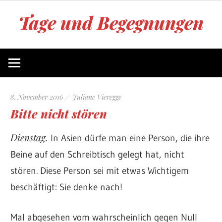
Zum
Tage und Begegnungen
Inhalt
springen
Blog
von
Juliane
Vieregge
8. November 2016
Juliane Vieregge
Bitte nicht stören
Dienstag.
In Asien dürfe man eine Person, die ihre
Beine auf den Schreibtisch gelegt hat, nicht
stören. Diese Person sei mit etwas Wichtigem
beschäftigt: Sie denke nach!
Mal abgesehen vom wahrscheinlich gegen Null