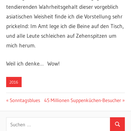
tendierenden Wahrheitsgehalt dieser vorgeblich
asiatischen Weisheit finde ich die Vorstellung sehr
prickelnd: Im Amt lege ich die Beine auf den Tisch,
und alle Leute schleichen auf Zehenspitzen um
mich herum.
Weil ich denke… Wow!
2016
Beitragsnavigation
Vorheriger
Nächster
Sonntagsblues
45 Millionen Suppenküchen-Besucher
Beitrag:
Beitrag:
Suchen
Suchen
nach: