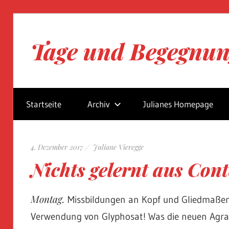
Zum
Inhalt
Tage und Begegnu
springen
Blog
von
Startseite
Archiv
Julianes Homepage
Juliane
Vieregge
4. Dezember 2017
Juliane Vieregge
Nichts gelernt aus Con
Montag.
Missbildungen an Kopf und Gliedmaßen
Verwendung von Glyphosat! Was die neuen Agrar