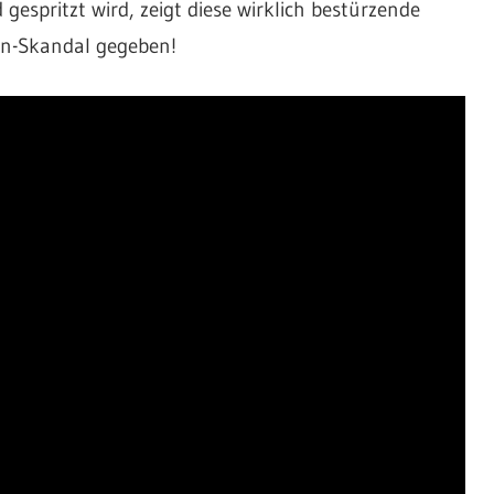
espritzt wird, zeigt diese wirklich bestürzende
an-Skandal gegeben!