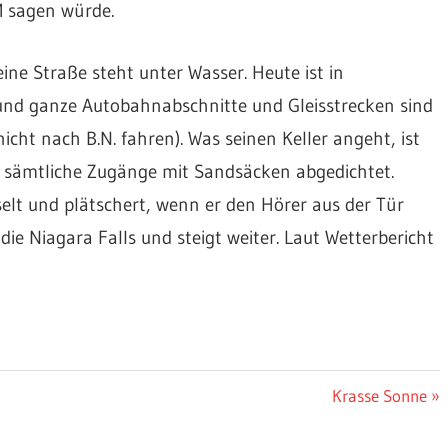
M sagen würde.
e Straße steht unter Wasser. Heute ist in
d ganze Autobahnabschnitte und Gleisstrecken sind
cht nach B.N. fahren). Was seinen Keller angeht, ist
r sämtliche Zugänge mit Sandsäcken abgedichtet.
selt und plätschert, wenn er den Hörer aus der Tür
ie Niagara Falls und steigt weiter. Laut Wetterbericht
Nächster
Krasse Sonne
Beitrag: