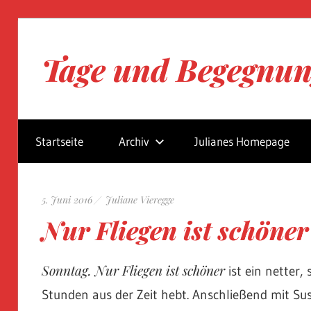
Zum
Inhalt
Tage und Begegnu
springen
Blog
von
Startseite
Archiv
Julianes Homepage
Juliane
Vieregge
5. Juni 2016
Juliane Vieregge
Nur Fliegen ist schöner
Sonntag. Nur Fliegen ist schöner
ist ein netter,
Stunden aus der Zeit hebt. Anschließend mit S