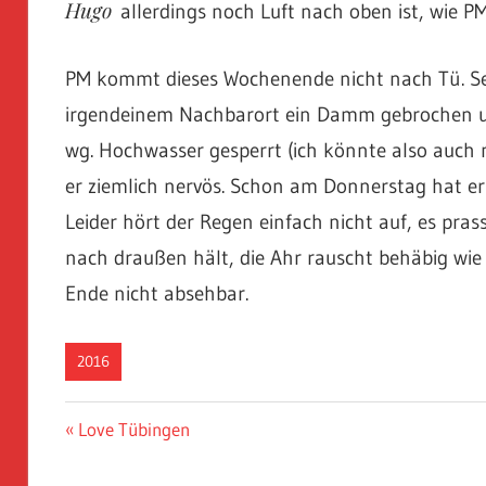
Hugo
allerdings noch Luft nach oben ist, wie P
PM kommt dieses Wochenende nicht nach Tü. Sein
irgendeinem Nachbarort ein Damm gebrochen un
wg. Hochwasser gesperrt (ich könnte also auch ni
er ziemlich nervös. Schon am Donnerstag hat e
Leider hört der Regen einfach nicht auf, es pras
nach draußen hält, die Ahr rauscht behäbig wie d
Ende nicht absehbar.
2016
Beitragsnavigation
Vorheriger
Love Tübingen
Beitrag: