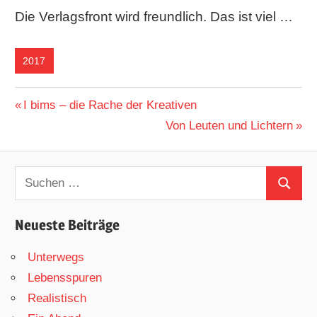
Die Verlagsfront wird freundlich. Das ist viel …
2017
Beitragsnavigation
Vorheriger
I bims – die Rache der Kreativen
Beitrag:
Nächster
Von Leuten und Lichtern
Beitrag:
Suchen
Suchen
nach:
Neueste Beiträge
Unterwegs
Lebensspuren
Realistisch