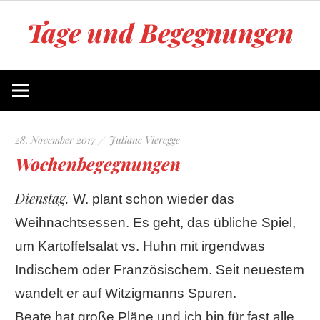
Zum
Tage und Begegnungen
Inhalt
springen
Blog
von
Juliane
Vieregge
28. November 2017
Juliane Vieregge
Wochenbegegnungen
Dienstag.
W. plant schon wieder das
Weihnachtsessen. Es geht, das übliche Spiel,
um Kartoffelsalat vs. Huhn mit irgendwas
Indischem oder Französischem. Seit neuestem
wandelt er auf Witzigmanns Spuren.
Beate hat große Pläne und ich bin für fast alle