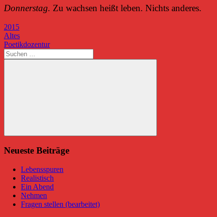
Donnerstag.
Zu wachsen heißt leben. Nichts anderes.
2015
Beitragsnavigation
Vorheriger
Altes
Beitrag:
Nächster
Poetikdozentur
Beitrag:
Suchen
nach:
Suchen
Neueste Beiträge
Lebensspuren
Realistisch
Ein Abend
Nehmen
Fragen stellen (bearbeitet)