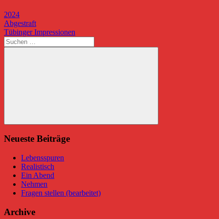
2024
Beitragsnavigation
Vorheriger
Abgestraft
Beitrag:
Nächster
Tübinger Impressionen
Beitrag:
Suchen
nach:
Suchen
Neueste Beiträge
Lebensspuren
Realistisch
Ein Abend
Nehmen
Fragen stellen (bearbeitet)
Archive