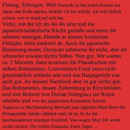
Freitag, Tübingen.
Weil
Dorayaki
i
n fast jedem Roman aus
Japan eine Rolle spielen, bestelle ich mir welche. Ich will endlich
wissen, was es damit auf sich hat.
Vicky, mit der ich im
An An
sitze und die
japanisch/tailändische Küche genieße und einen der
seltenen sonnigen Abende in diesem komischen
Frühjahr, lehnt dankend ab. Auch die japanische
Bedienung meint, Dorayaki schmecke ihr nicht, aber ihr
schmecke sowieso nichts Süßes. Nun gut. Wir warten
ca. 2 Minuten, dann kommen die Pfannkuchen mit
süßem Bohnenmus. Convenience Food muss nicht
grundsätzlich schlecht sein und das Hauptgericht war
auch gut. An diesem Nachtisch aber ist gar nichts gut.
Das Bohnenmus, dessen Zubereitung in
Kirschblüten
und rote Bohnen
von Durian Sukegawa zur Kunst
erhoben und v
on der japanischen Kultautorin Satoshi
Yagisawa
in
Buchhandlung Morisaki
zum täglichen Must Have der
Protagonistin Takako stilisiert wird, ist im
An An
ein
haselnusskleiner, krustiger Knubbel. Von wegen Mus! Ich werde
weiter suchen. Die echten Dorayaki. Eines Tages …